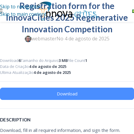
Registration form for the
Skip to navigation
Skip to main content
InnovaCities 2025 Regenerative
Innovation Competition
webmaster
No 4 de agosto de 2025
Download
6
Tamanho do Arquivo
3 MB
File Count
1
Data de Criação
4 de agosto de 2025
Ultima Atualização
4 de agosto de 2025
Download
DESCRIPTION
Download, fill in all required information, and sign the form.