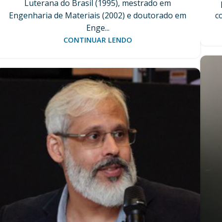
Luterana do Brasil (1995), mestrado em
Engenharia de Materiais (2002) e doutorado em
co
Enge...
CONTINUAR LENDO