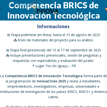
Competencia BRICS de
Skip to navigation
Skip to main content
Innovación Tecnológica
Informaciones
📅 Etapa preliminar (en línea): hasta el 15 de agosto de 2025
📥 Envío de materiales del proyecto para su análisis.
📅 Etapa final (presencial): del 15 al 17 de septiembre de 2025
📥 Incluye presentaciones presenciales, sesión de preguntas y
respuestas con especialistas y evaluación del jurado.
📍 Lugar: Foz do Iguaçu – PR
La
Competencia BRICS de Innovación Tecnológica
forma parte de
la programación de
InnovaCities 2025
y reúne a estudiantes,
emprendedores, investigadores, empresas, universidades e
instituciones de investigación de los países BRICS, BRICS+ y América
Latina.
El objetivo es fomentar la creación y aplicación de soluciones